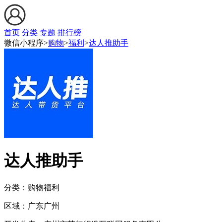
首页
分类
专题
排行榜
微信小程序>
购物
>
福利
>
达人推助手
达人推助手
分类：购物
福利
区域：
广东
广州