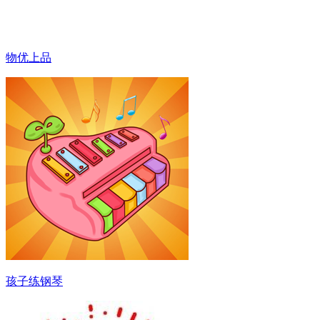
物优上品
孩子练钢琴