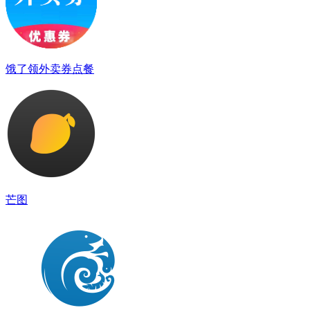
饿了领外卖券点餐
芒图