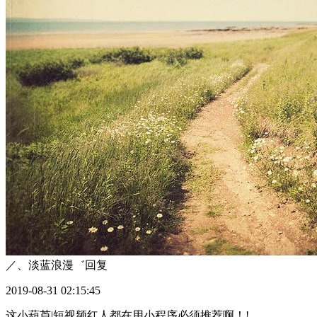
／、淡蓝浪漫゛
回复
2019-08-31 02:15:45
这小葫芦|短视频红人都在用小程序必须推荐啊！!