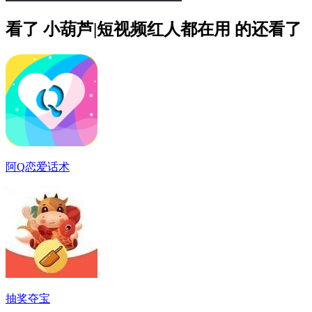
看了 小葫芦|短视频红人都在用 的还看了
阿Q恋爱话术
抽奖夺宝