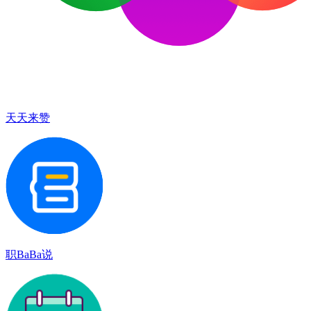
天天来赞
职BaBa说