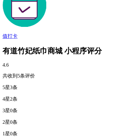
值打卡
有道竹妃纸巾商城 小程序评分
4.6
共收到5条评价
5星
3条
4星
2条
3星
0条
2星
0条
1星
0条