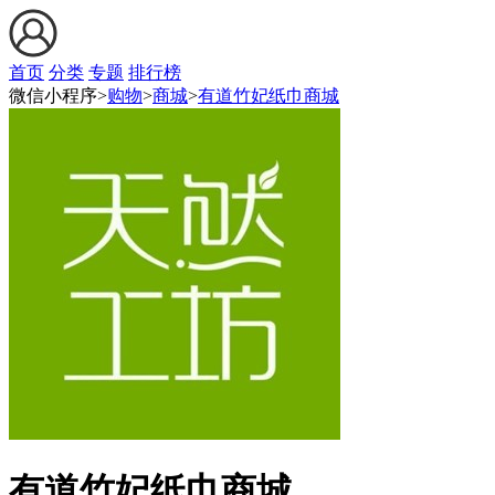
首页
分类
专题
排行榜
微信小程序>
购物
>
商城
>
有道竹妃纸巾商城
有道竹妃纸巾商城