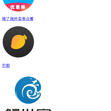
饿了领外卖券点餐
芒图