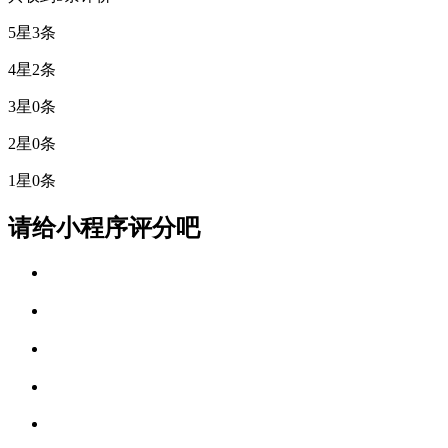
5星
3条
4星
2条
3星
0条
2星
0条
1星
0条
请给小程序评分吧