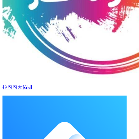
拉勾勾天佑团