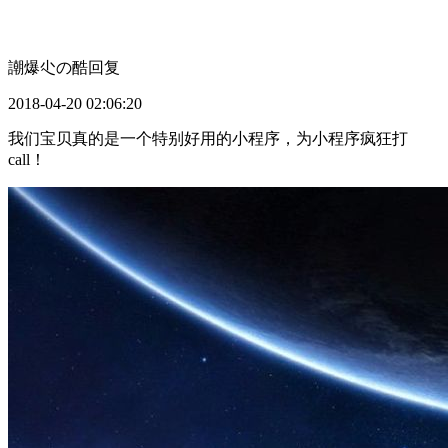
謿爆尐の酷
回复
2018-04-20 02:06:20
我们宝贝真的是一个特别好用的小程序，为小程序疯狂打
call！