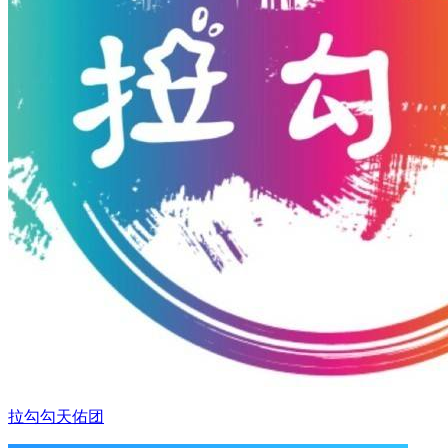
拉勾勾天佑团