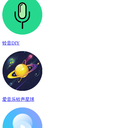
铃音DIY
爱音乐铃声星球