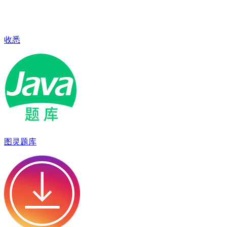
收悉
图灵题库