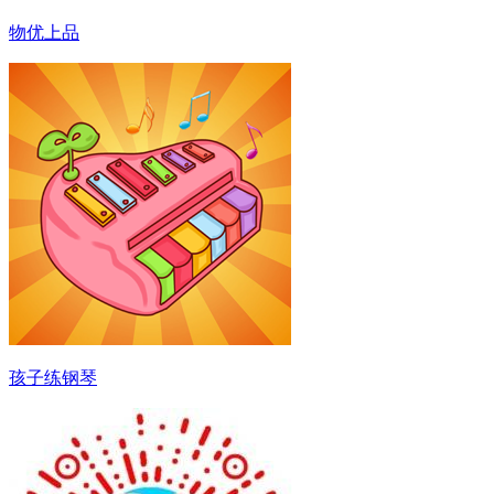
物优上品
孩子练钢琴