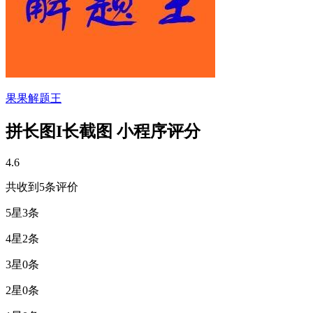
果果解题王
拼长图I长截图 小程序评分
4.6
共收到5条评价
5星
3条
4星
2条
3星
0条
2星
0条